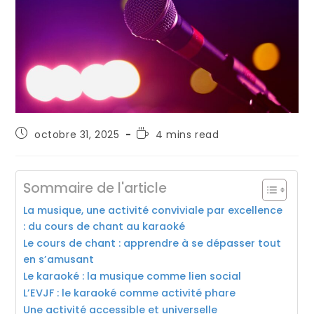
octobre 31, 2025
4 mins read
Sommaire de l'article
La musique, une activité conviviale par excellence
: du cours de chant au karaoké
Le cours de chant : apprendre à se dépasser tout
en s’amusant
Le karaoké : la musique comme lien social
L’EVJF : le karaoké comme activité phare
Une activité accessible et universelle